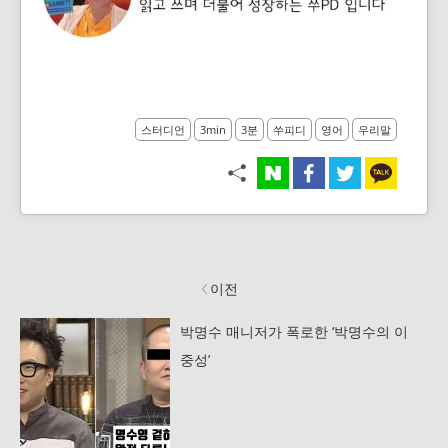
스터디언
3min
3분
쑤피디
영어
우리말
이전
박명수 매니저가 폭로한 ‘박명수의 이
중성’