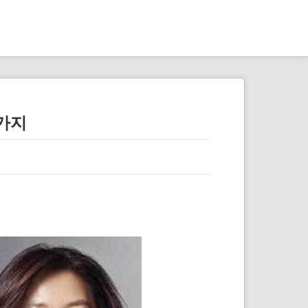
뼈
스
아
터
대
디
언
3가지