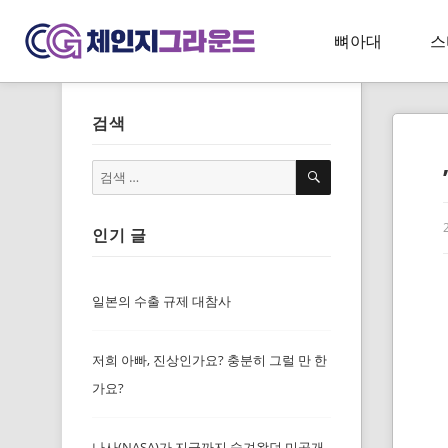
뼈아대
스
검색
검
검
색
색:
인기 글
일본의 수출 규제 대참사
저희 아빠, 진상인가요? 충분히 그럴 만 한
가요?
나사(NASA)가 지금까지 숨겨왔던 미공개