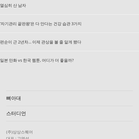
열심히 산 남자
’자기관리 끝판왕’은 다 안다는 건강 습관 3가지
편순이 근 2년차… 이제 관상을 볼 줄 알게 됐다
일본 만화 vs 한국 웹툰, 어디가 더 좋을까?
뼈아대
스터디언
(주)상상스퀘어
대표 : 고영성