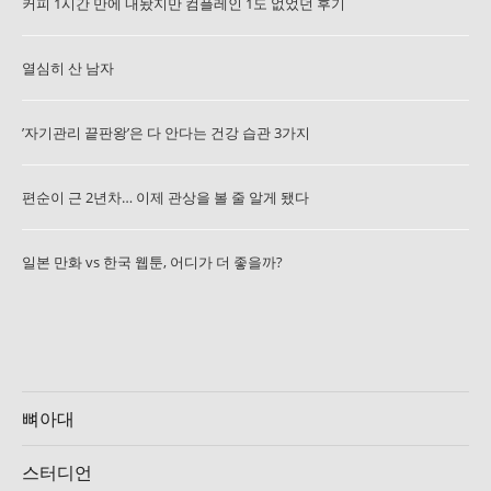
커피 1시간 만에 내놨지만 컴플레인 1도 없었던 후기
열심히 산 남자
’자기관리 끝판왕’은 다 안다는 건강 습관 3가지
편순이 근 2년차… 이제 관상을 볼 줄 알게 됐다
일본 만화 vs 한국 웹툰, 어디가 더 좋을까?
뼈아대
스터디언