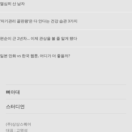
열심히 산 남자
’자기관리 끝판왕’은 다 안다는 건강 습관 3가지
편순이 근 2년차… 이제 관상을 볼 줄 알게 됐다
일본 만화 vs 한국 웹툰, 어디가 더 좋을까?
뼈아대
스터디언
(주)상상스퀘어
대표 : 고영성