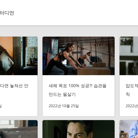
터디언
다면 놓쳐선 안
새해 목표 100% 성공?! 습관을
압도적
만드는 필살기
칙
일
2022년 10월 25일
2022년