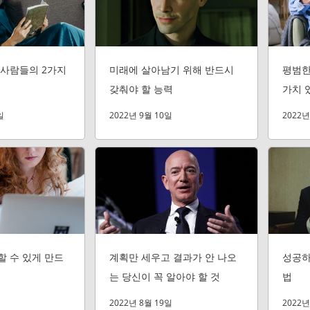
 사람들의 2가지
미래에 살아남기 위해 반드시
평범한
갖춰야 할 능력
가치 
일
2022년 9월 10일
2022년
 수 있게 만드
계획만 세우고 결과가 안 나오
성공하
는 당신이 꼭 알아야 할 것
법
2022년 8월 19일
2022년