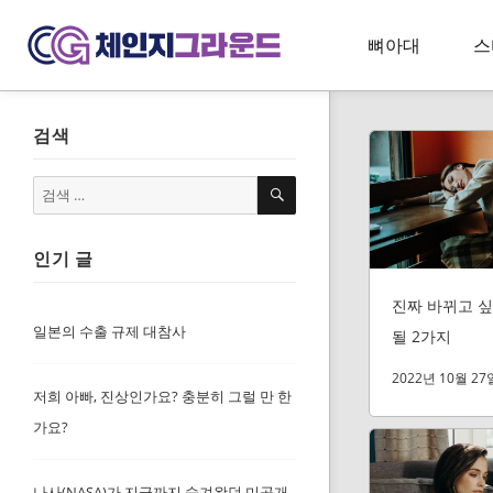
뼈아대
스
검색
검
검
색
색:
인기 글
진짜 바뀌고 싶
일본의 수출 규제 대참사
될 2가지
2022년 10월 27
저희 아빠, 진상인가요? 충분히 그럴 만 한
가요?
나사(NASA)가 지금까지 숨겨왔던 미공개