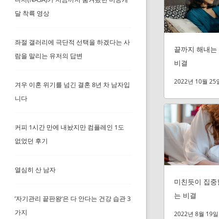
달 착륙 영상
좌절 갤러리에 극단적 선택을 하겠다는 사
끝까지 해내는
람을 말리는 유저의 답변
비결
2022년 10월 25
겨우 이혼 위기를 넘긴 결혼 8년 차 남자입
니다
커피 1시간 만에 내놨지만 컴플레인 1도
없었던 후기
열심히 산 남자
미친듯이 집중할
는 비결
’자기관리 끝판왕’은 다 안다는 건강 습관 3
가지
2022년 8월 19일