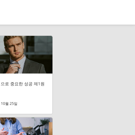
뼈
스
아
터
대
디
언
으로 중요한 성공 제1원
 10월 25일