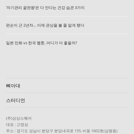
’자기관리 끝판왕’은 다 안다는 건강 습관 3가지
편순이 근 2년차… 이제 관상을 볼 줄 알게 됐다
일본 만화 vs 한국 웹툰, 어디가 더 좋을까?
뼈아대
스터디언
(주)상상스퀘어
대표 : 고영성
주소 : 경기도 성남시 분당구 분당내곡로 155, 비동 1602호(삼평동)