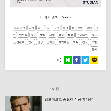
이미지 출처: Pexels
스터디언
감사
글귀
꿈
도전
독서
동기부여
리더
멘
토
멘토링
명언
빡독
사랑
성공
성장
스터디언
습관
인간관계
인사
인생
임계점
자기계발
자유
친구
표현
행복
이전
압도적으로 중요한 성공 제1원칙