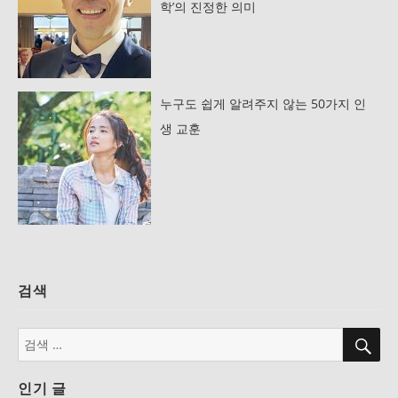
학’의 진정한 의미
누구도 쉽게 알려주지 않는 50가지 인
생 교훈
검색
검
검
색
색:
인기 글