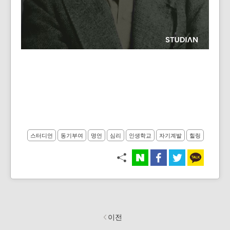
스터디언
동기부여
명언
심리
인생학교
자기계발
힐링
이전