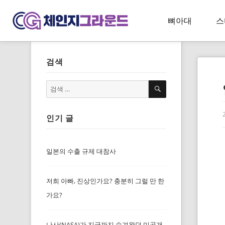
뼈아대
스
검색
검
검
색
색:
인기 글
일본의 수출 규제 대참사
저희 아빠, 진상인가요? 충분히 그럴 만 한
가요?
나사(NASA)가 지금까지 숨겨왔던 미공개