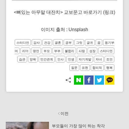
<뼈있는 아무말 대잔치> 교보문고 바로가기
(
링크
)
이미지 출처 : Unsplash
스터디언
감사
건강
결혼
공부
그릿
글귀
꿈
동기부
여
리더
명언
부모
부부
불합리
사랑
성장
스터디언
습관
양육
인간관계
인사
인생
자기계발
자녀
조언
질문
표현
합리적
행복
이전
부모들이 가장 많이 하는 착각