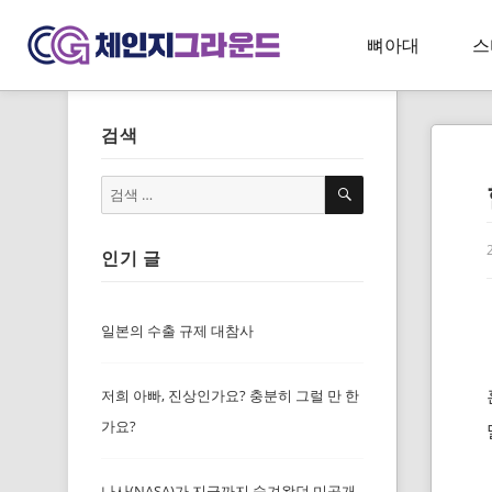
뼈아대
스
검색
검
검
색
색:
인기 글
일본의 수출 규제 대참사
저희 아빠, 진상인가요? 충분히 그럴 만 한
가요?
나사(NASA)가 지금까지 숨겨왔던 미공개