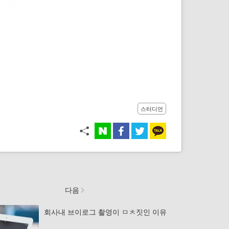
스터디언
다음
회사내 브이로그 촬영이 ㅁㅊ짓인 이유