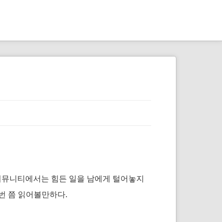
뼈
스
아
터
대
디
언
 커뮤니티에서는 힘든 일을 남에게 털어놓지
번 쯤 읽어볼만하다.