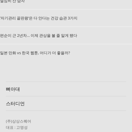
열심히 산 남자
’자기관리 끝판왕’은 다 안다는 건강 습관 3가지
편순이 근 2년차… 이제 관상을 볼 줄 알게 됐다
일본 만화 vs 한국 웹툰, 어디가 더 좋을까?
뼈아대
스터디언
(주)상상스퀘어
대표 : 고영성