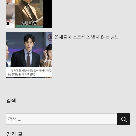
꼰대들이 스트레스 받지 않는 방법
검색
검
검
색
색:
인기 글