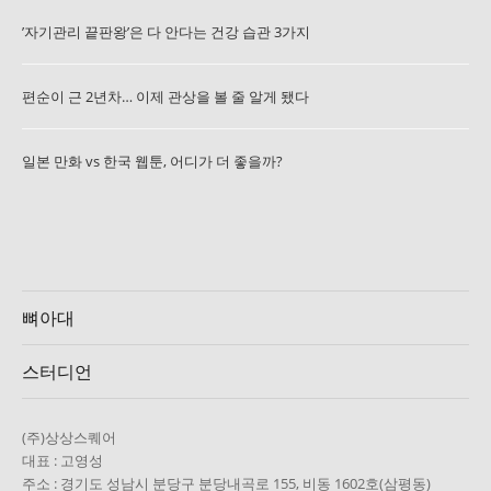
’자기관리 끝판왕’은 다 안다는 건강 습관 3가지
편순이 근 2년차… 이제 관상을 볼 줄 알게 됐다
일본 만화 vs 한국 웹툰, 어디가 더 좋을까?
뼈아대
스터디언
(주)상상스퀘어
대표 : 고영성
주소 : 경기도 성남시 분당구 분당내곡로 155, 비동 1602호(삼평동)