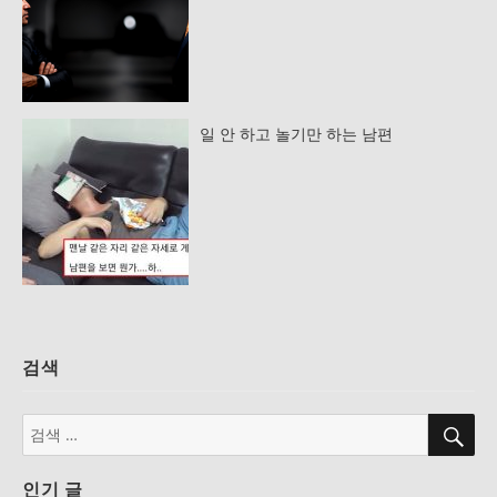
일 안 하고 놀기만 하는 남편
검색
검
검
색
색:
인기 글