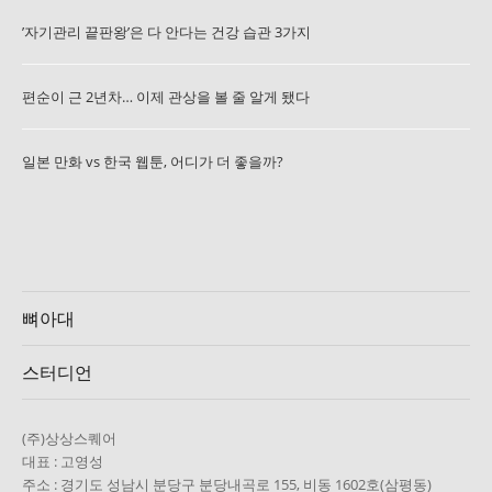
’자기관리 끝판왕’은 다 안다는 건강 습관 3가지
편순이 근 2년차… 이제 관상을 볼 줄 알게 됐다
일본 만화 vs 한국 웹툰, 어디가 더 좋을까?
뼈아대
스터디언
(주)상상스퀘어
대표 : 고영성
주소 : 경기도 성남시 분당구 분당내곡로 155, 비동 1602호(삼평동)