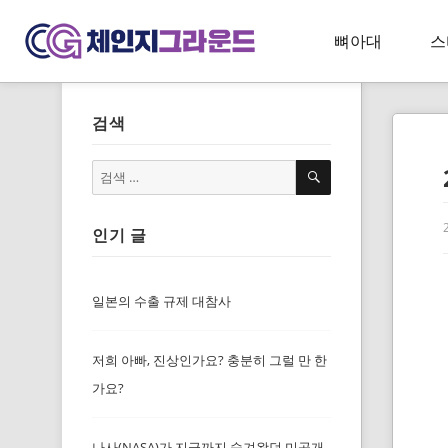
뼈아대
스
검색
검
검
색
색:
인기 글
일본의 수출 규제 대참사
저희 아빠, 진상인가요? 충분히 그럴 만 한
가요?
나사(NASA)가 지금까지 숨겨왔던 미공개