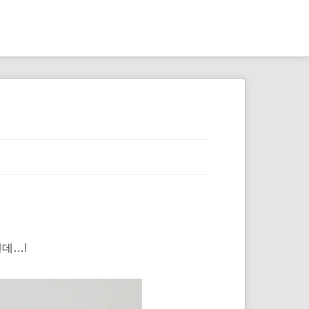
뼈
스
아
터
대
디
언
텐데…!