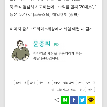
3) 주식 열심히 사고파는데…수익률 꼴찌 ’20대男’, 1
등은 ’30대女’ [스물스물], 매일경제
(링크)
이미지 출처 : 드라마 <세상에서 제일 예쁜 내 딸>
스터디언
실력
엄마
운
윤PD
일희일비
주식
주식 천
재
체인지그라운드
투자
현자