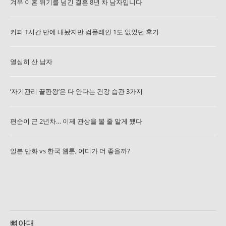
겨우 이혼 위기를 넘긴 결혼 8년 차 남자입니다
커피 1시간 만에 내놨지만 컴플레인 1도 없었던 후기
열심히 산 남자
’자기관리 끝판왕’은 다 안다는 건강 습관 3가지
편순이 근 2년차… 이제 관상을 볼 줄 알게 됐다
일본 만화 vs 한국 웹툰, 어디가 더 좋을까?
뼈아대