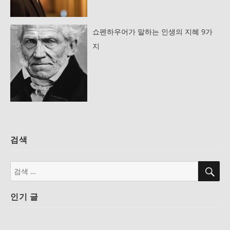
쇼펜하우어가 말하는 인생의 지혜 9가
지
검색
검
검
색
색:
인기 글