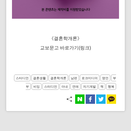
《결혼학개론》
교보문고 바로가기(링크)
스터디언
결혼생활
결혼학개론
남편
로크미디어
명언
부
부
비잉
스터디언
아내
연애
자기계발
책
행복