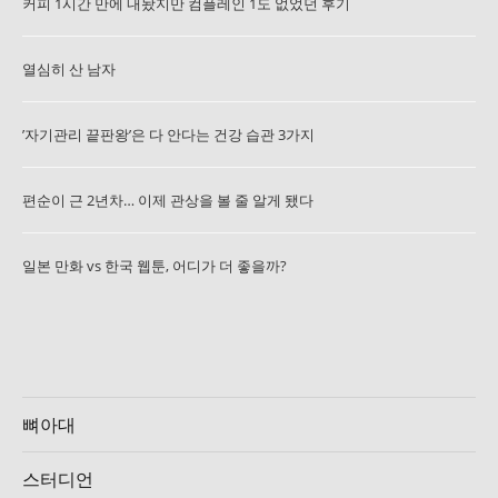
커피 1시간 만에 내놨지만 컴플레인 1도 없었던 후기
열심히 산 남자
’자기관리 끝판왕’은 다 안다는 건강 습관 3가지
편순이 근 2년차… 이제 관상을 볼 줄 알게 됐다
일본 만화 vs 한국 웹툰, 어디가 더 좋을까?
뼈아대
스터디언