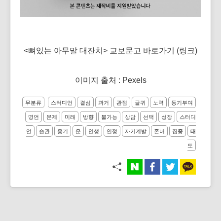
<뼈있는 아무말 대잔치> 교보문고 바로가기
(
링크
)
이미지 출처 : Pexels
무분류
스터디언
결심
과거
관점
글귀
노력
동기부여
명언
문제
미래
방향
불가능
상담
선택
성장
스터디
언
습관
용기
운
인생
인정
자기계발
존버
집중
태
도